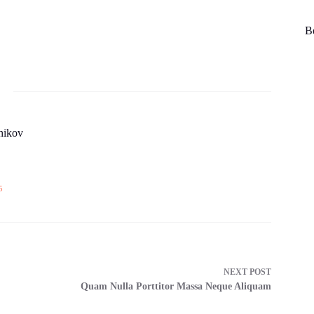
Be
hikov
5
NEXT
POST
Quam Nulla Porttitor Massa Neque Aliquam