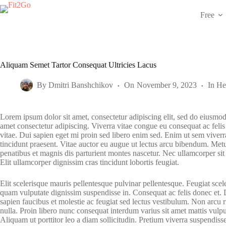
Skip
to
Free
content
Aliquam Semet Tartor Consequat Ultricies Lacus
By
Dmitri Banshchikov
On
November 9, 2023
In
He
Lorem ipsum dolor sit amet, consectetur adipiscing elit, sed do eiusmod
amet consectetur adipiscing. Viverra vitae congue eu consequat ac fel
vitae. Dui sapien eget mi proin sed libero enim sed. Enim ut sem viver
tincidunt praesent. Vitae auctor eu augue ut lectus arcu bibendum. Metu
penatibus et magnis dis parturient montes nascetur. Nec ullamcorper sit
Elit ullamcorper dignissim cras tincidunt lobortis feugiat.
Elit scelerisque mauris pellentesque pulvinar pellentesque. Feugiat sce
quam vulputate dignissim suspendisse in. Consequat ac felis donec et. 
sapien faucibus et molestie ac feugiat sed lectus vestibulum. Non arcu r
nulla. Proin libero nunc consequat interdum varius sit amet mattis vul
Aliquam ut porttitor leo a diam sollicitudin. Pretium viverra suspendiss