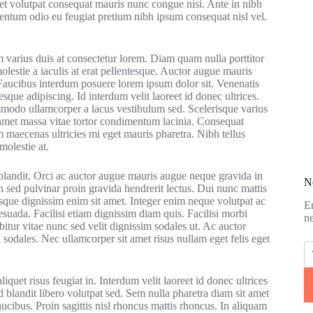
met volutpat consequat mauris nunc congue nisi. Ante in nibh
mentum odio eu feugiat pretium nibh ipsum consequat nisl vel.
m varius duis at consectetur lorem. Diam quam nulla porttitor
estie a iaculis at erat pellentesque. Auctor augue mauris
Faucibus interdum posuere lorem ipsum dolor sit. Venenatis
tesque adipiscing. Id interdum velit laoreet id donec ultrices.
ommodo ullamcorper a lacus vestibulum sed. Scelerisque varius
 amet massa vitae tortor condimentum lacinia. Consequat
m maecenas ultricies mi eget mauris pharetra. Nibh tellus
olestie at.
 blandit. Orci ac auctor augue mauris augue neque gravida in
N
sed pulvinar proin gravida hendrerit lectus. Dui nunc mattis
tesque dignissim enim sit amet. Integer enim neque volutpat ac
En
esuada. Facilisi etiam dignissim diam quis. Facilisi morbi
ne
itur vitae nunc sed velit dignissim sodales ut. Ac auctor
sodales. Nec ullamcorper sit amet risus nullam eget felis eget
liquet risus feugiat in. Interdum velit laoreet id donec ultrices
 blandit libero volutpat sed. Sem nulla pharetra diam sit amet
aucibus. Proin sagittis nisl rhoncus mattis rhoncus. In aliquam