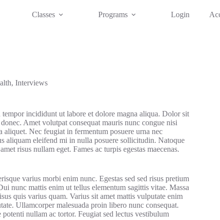
Classes
Programs
Login
Ac
alth
,
Interviews
 tempor incididunt ut labore et dolore magna aliqua. Dolor sit
is donec. Amet volutpat consequat mauris nunc congue nisi
ra aliquet. Nec feugiat in fermentum posuere urna nec
s aliquam eleifend mi in nulla posuere sollicitudin. Natoque
 amet risus nullam eget. Fames ac turpis egestas maecenas.
lerisque varius morbi enim nunc. Egestas sed sed risus pretium
Dui nunc mattis enim ut tellus elementum sagittis vitae. Massa
isus quis varius quam. Varius sit amet mattis vulputate enim
putate. Ullamcorper malesuada proin libero nunc consequat.
e potenti nullam ac tortor. Feugiat sed lectus vestibulum