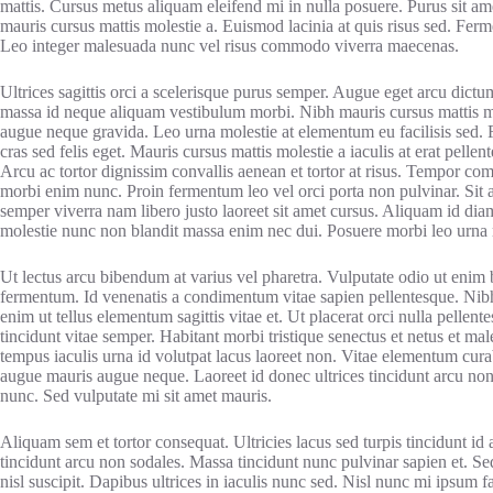
mattis. Cursus metus aliquam eleifend mi in nulla posuere. Purus sit a
mauris cursus mattis molestie a. Euismod lacinia at quis risus sed. Fer
Leo integer malesuada nunc vel risus commodo viverra maecenas.
Ultrices sagittis orci a scelerisque purus semper. Augue eget arcu dictu
massa id neque aliquam vestibulum morbi. Nibh mauris cursus mattis mol
augue neque gravida. Leo urna molestie at elementum eu facilisis sed. 
cras sed felis eget. Mauris cursus mattis molestie a iaculis at erat pellen
Arcu ac tortor dignissim convallis aenean et tortor at risus. Tempor c
morbi enim nunc. Proin fermentum leo vel orci porta non pulvinar. Sit
semper viverra nam libero justo laoreet sit amet cursus. Aliquam id dia
molestie nunc non blandit massa enim nec dui. Posuere morbi leo urna m
Ut lectus arcu bibendum at varius vel pharetra. Vulputate odio ut enim
fermentum. Id venenatis a condimentum vitae sapien pellentesque. Nibh 
enim ut tellus elementum sagittis vitae et. Ut placerat orci nulla pellen
tincidunt vitae semper. Habitant morbi tristique senectus et netus et mal
tempus iaculis urna id volutpat lacus laoreet non. Vitae elementum curab
augue mauris augue neque. Laoreet id donec ultrices tincidunt arcu non 
nunc. Sed vulputate mi sit amet mauris.
Aliquam sem et tortor consequat. Ultricies lacus sed turpis tincidunt id a
tincidunt arcu non sodales. Massa tincidunt nunc pulvinar sapien et. Sed
nisl suscipit. Dapibus ultrices in iaculis nunc sed. Nisl nunc mi ipsum f